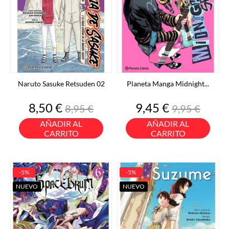
Naruto Sasuke Retsuden 02
Planeta Manga Midnight...
Precio
Precio
Precio
Precio
8,50 €
9,45 €
8,95 €
9,95 €
base
base
AÑADIR AL
AÑADIR AL
CARRITO
CARRITO
-5%
-5%
NUEVO
NUEVO