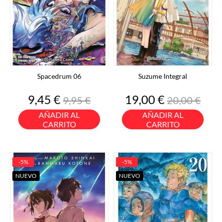
Spacedrum 06
Suzume Integral
Precio
Precio
Precio
Precio
9,45 €
19,00 €
9,95 €
20,00 €
base
base
AÑADIR AL
AÑADIR AL
CARRITO
CARRITO
-5%
-5%
NUEVO
NUEVO