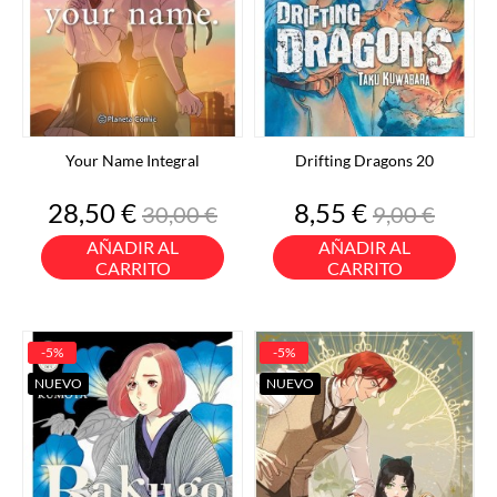
Your Name Integral
Drifting Dragons 20
Precio
Precio
Precio
Precio
28,50 €
8,55 €
30,00 €
9,00 €
base
base
AÑADIR AL
AÑADIR AL
CARRITO
CARRITO
-5%
-5%
NUEVO
NUEVO