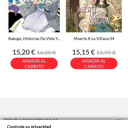
Rakugo, Historias De Vida Y...
Muerte A La Villana 04
Precio
Precio
Precio
Precio
15,20 €
15,15 €
16,00 €
15,95 €
base
base
AÑADIR AL
AÑADIR AL
CARRITO
CARRITO

TIENDA DOS HERMANAS
Controle su privacidad