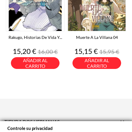
Rakugo, Historias De Vida Y...
Muerte A La Villana 04
Precio
Precio
Precio
Precio
15,20 €
15,15 €
16,00 €
15,95 €
base
base
AÑADIR AL
AÑADIR AL
CARRITO
CARRITO

TIENDA DOS HERMANAS
Controle su privacidad