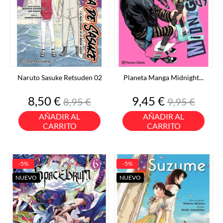
Naruto Sasuke Retsuden 02
Planeta Manga Midnight...
Precio
Precio
Precio
Precio
8,50 €
9,45 €
8,95 €
9,95 €
base
base
AÑADIR AL
AÑADIR AL
CARRITO
CARRITO
-5%
-5%
NUEVO
NUEVO