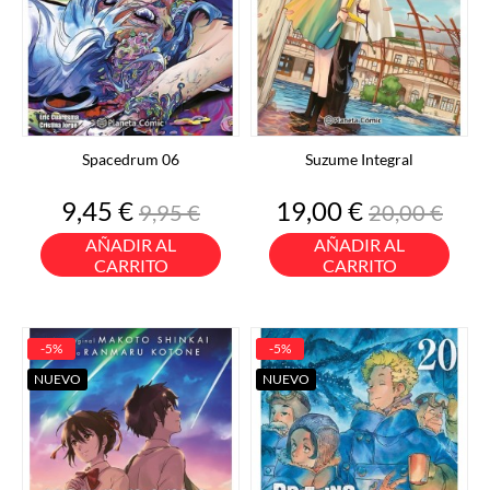
Spacedrum 06
Suzume Integral
Precio
Precio
Precio
Precio
9,45 €
19,00 €
9,95 €
20,00 €
base
base
AÑADIR AL
AÑADIR AL
CARRITO
CARRITO
-5%
-5%
NUEVO
NUEVO