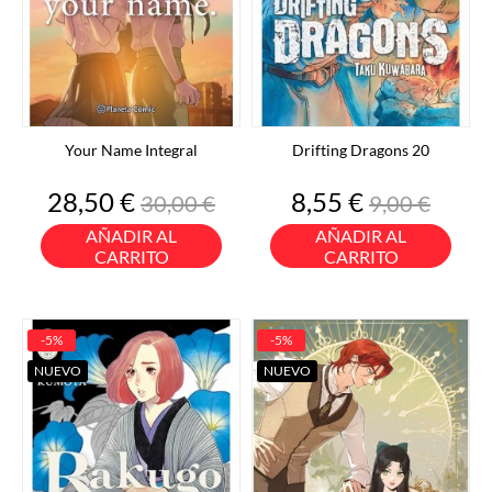
Your Name Integral
Drifting Dragons 20
Precio
Precio
Precio
Precio
28,50 €
8,55 €
30,00 €
9,00 €
base
base
AÑADIR AL
AÑADIR AL
CARRITO
CARRITO
-5%
-5%
NUEVO
NUEVO