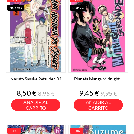
NUEVO
NUEVO
Naruto Sasuke Retsuden 02
Planeta Manga Midnight...
Precio
Precio
Precio
Precio
8,50 €
9,45 €
8,95 €
9,95 €
base
base
AÑADIR AL
AÑADIR AL
CARRITO
CARRITO
-5%
-5%