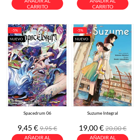
AÑADIR AL
AÑADIR AL
CARRITO
CARRITO
-5%
-5%
NUEVO
NUEVO
Spacedrum 06
Suzume Integral
Precio
Precio
Precio
Precio
9,45 €
19,00 €
9,95 €
20,00 €
base
base
AÑADIR AL
AÑADIR AL