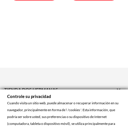

TIENDA DOS HERMANAS
Controle su privacidad

TIENDA ONLINE
Cuando visita un sitio web, puede almacenar o recuperar información en su
navegador, principalmente en forma de \ 'cookies '. Esta información, que

ACCOUNT
podría ser sobre usted, sus preferencias o su dispositivo de Internet
(computadora, tableta o dispositivo móvil), se utiliza principalmente para