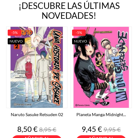
¡DESCUBRE LAS ÚLTIMAS
NOVEDADES!
-5%
-5%
NUEVO
NUEVO
Naruto Sasuke Retsuden 02
Planeta Manga Midnight...
Precio
Precio
Precio
Precio
8,50 €
9,45 €
8,95 €
9,95 €
base
base