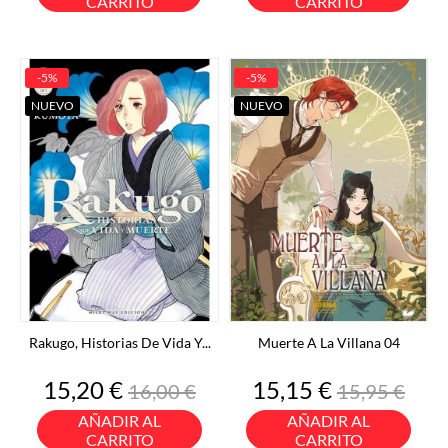
CARRITO
CARRITO
-5%
-5%
NUEVO
NUEVO
Rakugo, Historias De Vida Y...
Muerte A La Villana 04
Precio
Precio
Precio
Precio
15,20 €
15,15 €
16,00 €
15,95 €
base
base
AÑADIR AL
AÑADIR AL
CARRITO
CARRITO