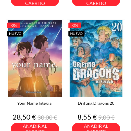
CARRITO
CARRITO
-5%
-5%
NUEVO
NUEVO
Your Name Integral
Drifting Dragons 20
Precio
Precio
Precio
Precio
28,50 €
8,55 €
30,00 €
9,00 €
base
base
AÑADIR AL
AÑADIR AL