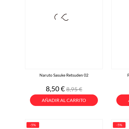
Naruto Sasuke Retsuden 02
P
Precio
Precio
8,50 €
8,95 €
base
AÑADIR AL CARRITO
-5%
-5%