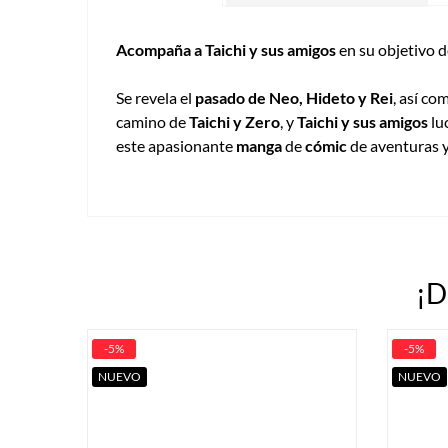
Acompaña a Taichi y sus amigos
en su objetivo 
Se revela el
pasado de Neo, Hideto y Rei
, así co
camino de
Taichi y Zero
, y
Taichi y sus amigos
lu
este apasionante
manga
de
cómic
de aventuras y
¡D
-5%
-5%
NUEVO
NUEVO