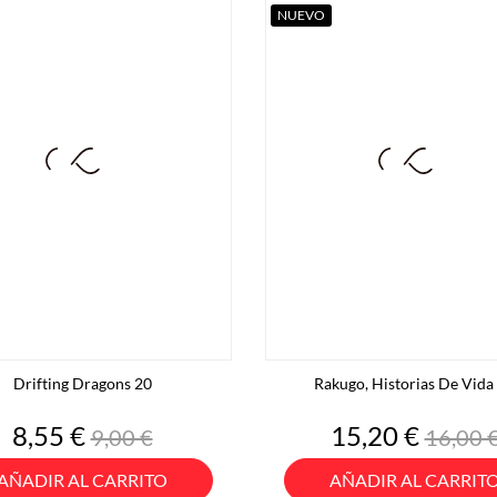
NUEVO
Drifting Dragons 20
Rakugo, Historias De Vida Y
Precio
Precio
Precio
Preci
8,55 €
15,20 €
9,00 €
16,00 
base
base
AÑADIR AL CARRITO
AÑADIR AL CARRIT