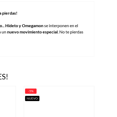
a pierdas!
do
...
Hideto y Omegamon
se interponen en el
a un
nuevo movimiento especial
. No te pierdas
S!
-5%
NUEVO