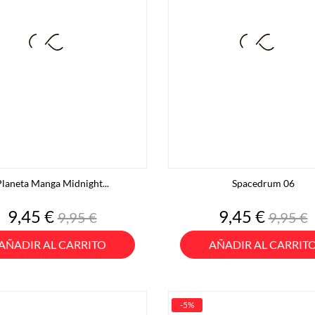
laneta Manga Midnight...
Spacedrum 06
Precio
Precio
Precio
Preci
9,45 €
9,45 €
9,95 €
9,95 €
base
base
AÑADIR AL CARRITO
AÑADIR AL CARRIT
-5%