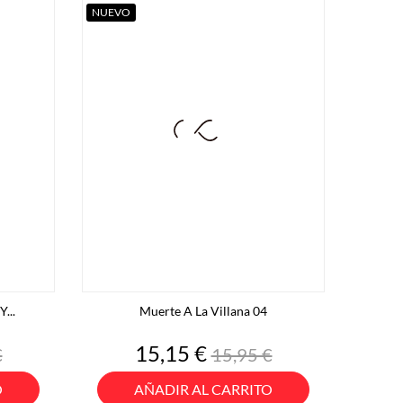
NUEVO
...
Muerte A La Villana 04
o
Precio
Precio
15,15 €
€
15,95 €
base
O
AÑADIR AL CARRITO