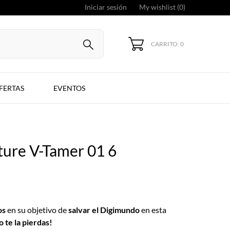
Iniciar sesión
My wishlist (
0
)
CARRITO: 0
FERTAS
EVENTOS
ure V-Tamer 01 6
os
en su objetivo de
salvar el Digimundo
en esta
o te la pierdas!