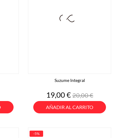
Suzume Integral
o
Precio
Precio
19,00 €
20,00 €
base
O
AÑADIR AL CARRITO
-5%