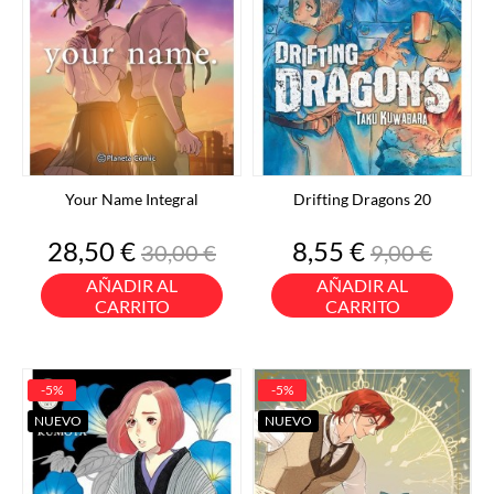
Your Name Integral
Drifting Dragons 20
Precio
Precio
Precio
Precio
28,50 €
8,55 €
30,00 €
9,00 €
base
base
AÑADIR AL
AÑADIR AL
CARRITO
CARRITO
-5%
-5%
NUEVO
NUEVO