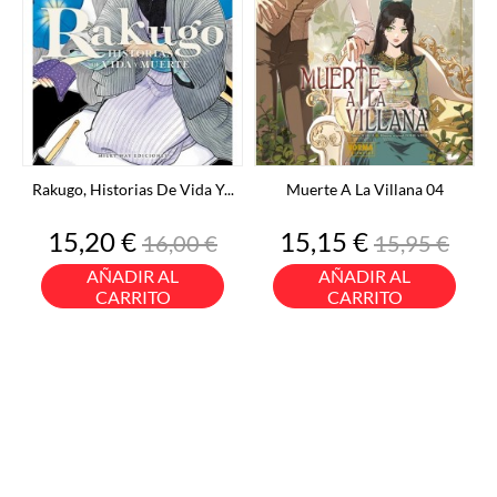
Rakugo, Historias De Vida Y...
Muerte A La Villana 04
Precio
Precio
Precio
Precio
15,20 €
15,15 €
16,00 €
15,95 €
base
base
AÑADIR AL
AÑADIR AL
CARRITO
CARRITO