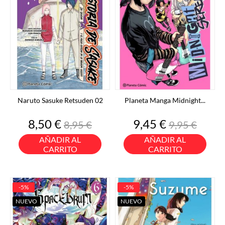
Naruto Sasuke Retsuden 02
Planeta Manga Midnight...
Precio
Precio
Precio
Precio
8,50 €
9,45 €
8,95 €
9,95 €
base
base
AÑADIR AL
AÑADIR AL
CARRITO
CARRITO
-5%
-5%
NUEVO
NUEVO