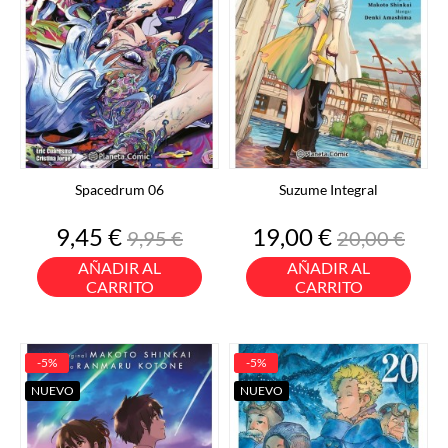
Spacedrum 06
Suzume Integral
Precio
Precio
Precio
Precio
9,45 €
19,00 €
9,95 €
20,00 €
base
base
AÑADIR AL
AÑADIR AL
CARRITO
CARRITO
-5%
-5%
NUEVO
NUEVO