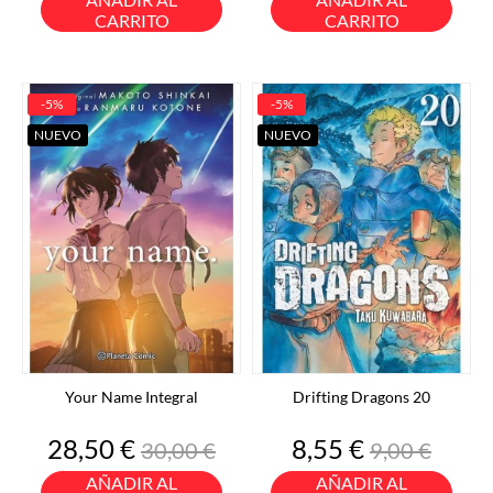
CARRITO
CARRITO
-5%
-5%
NUEVO
NUEVO
Your Name Integral
Drifting Dragons 20
Precio
Precio
Precio
Precio
28,50 €
8,55 €
30,00 €
9,00 €
base
base
AÑADIR AL
AÑADIR AL