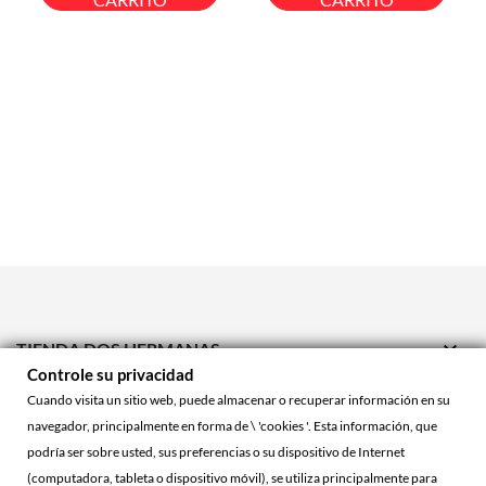

TIENDA DOS HERMANAS
Controle su privacidad

TIENDA ONLINE
Cuando visita un sitio web, puede almacenar o recuperar información en su
navegador, principalmente en forma de \ 'cookies '. Esta información, que

ACCOUNT
podría ser sobre usted, sus preferencias o su dispositivo de Internet
(computadora, tableta o dispositivo móvil), se utiliza principalmente para