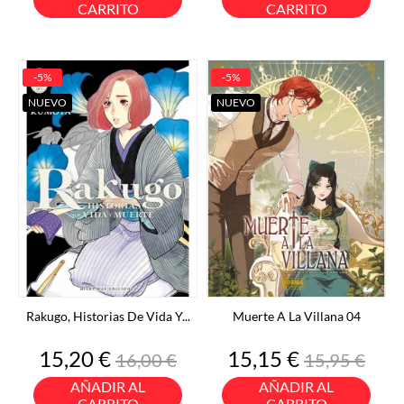
CARRITO
CARRITO
-5%
-5%
NUEVO
NUEVO
Rakugo, Historias De Vida Y...
Muerte A La Villana 04
Precio
Precio
Precio
Precio
15,20 €
15,15 €
16,00 €
15,95 €
base
base
AÑADIR AL
AÑADIR AL
CARRITO
CARRITO