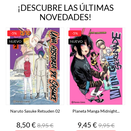
¡DESCUBRE LAS ÚLTIMAS
NOVEDADES!
-5%
-5%
NUEVO
NUEVO
Naruto Sasuke Retsuden 02
Planeta Manga Midnight...
Precio
Precio
Precio
Precio
8,50 €
9,45 €
8,95 €
9,95 €