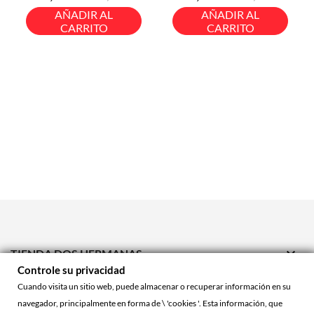
base
base
AÑADIR AL
AÑADIR AL
CARRITO
CARRITO

TIENDA DOS HERMANAS
Controle su privacidad

TIENDA ONLINE
Cuando visita un sitio web, puede almacenar o recuperar información en su
navegador, principalmente en forma de \ 'cookies '. Esta información, que