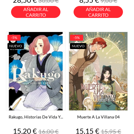
30,00 €
9,00 €
base
base
AÑADIR AL
AÑADIR AL
CARRITO
CARRITO
-5%
-5%
NUEVO
NUEVO
Rakugo, Historias De Vida Y...
Muerte A La Villana 04
Precio
Precio
Precio
Precio
15,20 €
15,15 €
16,00 €
15,95 €