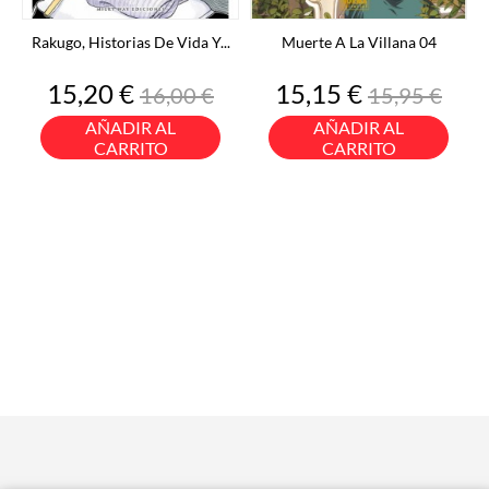
Rakugo, Historias De Vida Y...
Muerte A La Villana 04
Precio
Precio
Precio
Precio
15,20 €
15,15 €
16,00 €
15,95 €
base
base
AÑADIR AL
AÑADIR AL
CARRITO
CARRITO