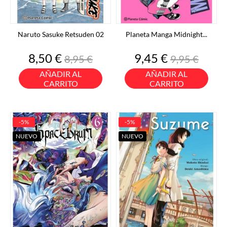
Naruto Sasuke Retsuden 02
Planeta Manga Midnight...
Precio
Precio
Precio
Precio
8,50 €
9,45 €
8,95 €
9,95 €
base
base
AÑADIR AL
AÑADIR AL
CARRITO
CARRITO
-5%
-5%
NUEVO
NUEVO