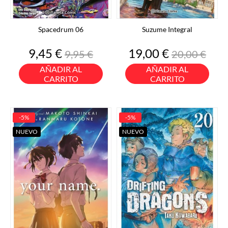
Spacedrum 06
Suzume Integral
Precio
Precio
Precio
Precio
9,45 €
19,00 €
9,95 €
20,00 €
base
base
AÑADIR AL
AÑADIR AL
CARRITO
CARRITO
-5%
-5%
NUEVO
NUEVO