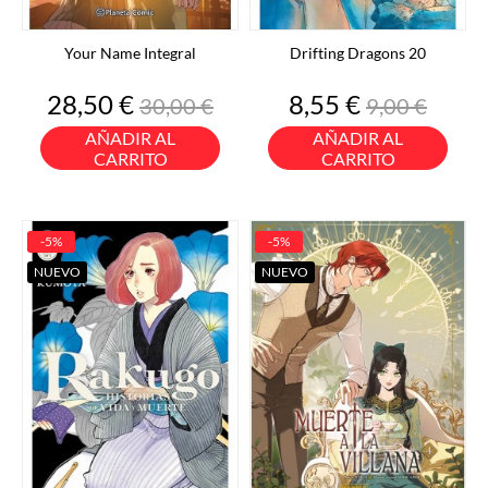
Your Name Integral
Drifting Dragons 20
Precio
Precio
Precio
Precio
28,50 €
8,55 €
30,00 €
9,00 €
base
base
AÑADIR AL
AÑADIR AL
CARRITO
CARRITO
-5%
-5%
NUEVO
NUEVO