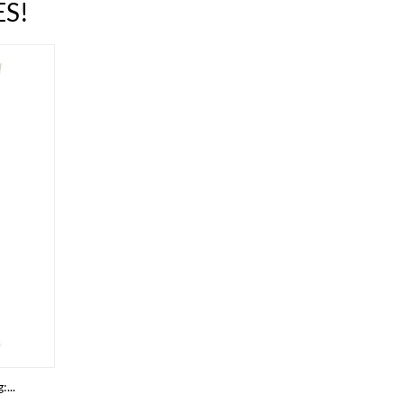
S!
...