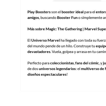
Play Boosters
son el
booster ideal
para el
entor
amigos
, buscando
Booster Fun
o simplemente a
Más sobre Magic: The Gathering | Marvel Sup
El
Universo Marvel
ha llegado con toda su fuer
del mundo pende de un hilo. Construye tu
equip
devastadores
. Vuela, golpea y arrasa en tu camin
Perfecto para
coleccionistas
,
fans del cómic
, y
j
de dos
universos legendarios
: el
multiverso de
diseños espectaculares
!