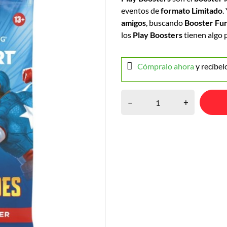
eventos de
formato Limitado
.
amigos
, buscando
Booster Fu
los
Play Boosters
tienen algo 
Cómpralo ahora
y recíbel
–
+