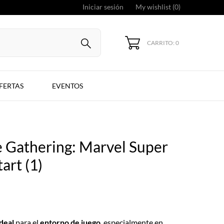
Iniciar sesión
My wishlist (
0
)
CARRITO: 0
FERTAS
EVENTOS
e Gathering: Marvel Super
art (1)
deal
para el
entorno de juego
, especialmente en