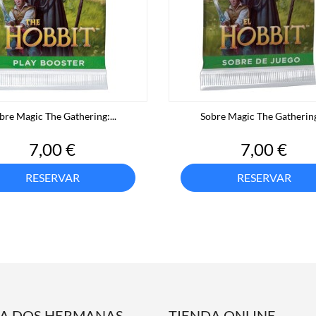
bre Magic The Gathering:...
Sobre Magic The Gathering:
Precio
Precio
7,00 €
7,00 €
RESERVAR
RESERVAR
DA DOS HERMANAS
TIENDA ONLINE