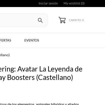
Iniciar sesión
My wishlist (
0
)
CARRITO: 0
FERTAS
EVENTOS
llano)
ring: Avatar La Leyenda de
ay Boosters (Castellano)
ros de los elementos, animales híbridos y aliados