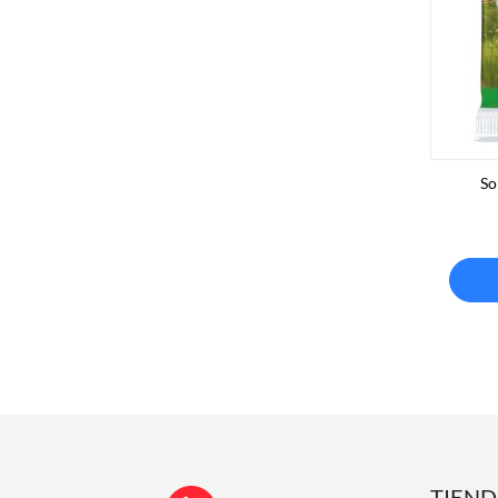
So
TIEN