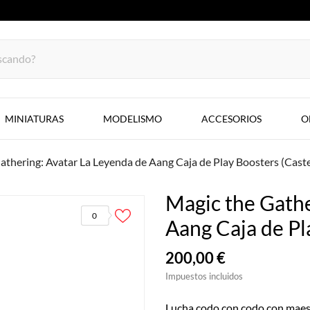
MINIATURAS
MODELISMO
ACCESORIOS
O
athering: Avatar La Leyenda de Aang Caja de Play Boosters (Caste
Magic the Gathe
0
Aang Caja de Pl
200,00 €
Impuestos incluidos
Lucha codo con codo con maest