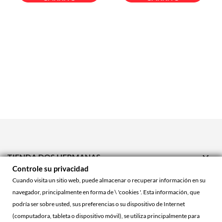

TIENDA DOS HERMANAS
Controle su privacidad

TIENDA ONLINE
Cuando visita un sitio web, puede almacenar o recuperar información en su
navegador, principalmente en forma de \ 'cookies '. Esta información, que

ACCOUNT
podría ser sobre usted, sus preferencias o su dispositivo de Internet
(computadora, tableta o dispositivo móvil), se utiliza principalmente para