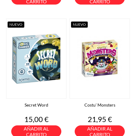
CARRITO
CARRITO
NUEVO
NUEVO
Secret Word
Costu' Monsters
Precio
Precio
15,00 €
21,95 €
AÑADIR AL
AÑADIR AL
CARRITO
CARRITO