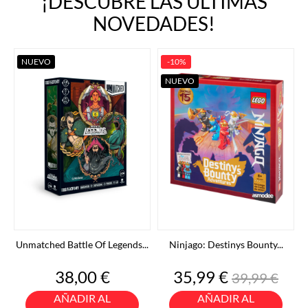
¡DESCUBRE LAS ÚLTIMAS
NOVEDADES!
NUEVO
-10%
NUEVO
Unmatched Battle Of Legends...
Ninjago: Destinys Bounty...
Precio
Precio
Precio
38,00 €
35,99 €
39,99 €
base
AÑADIR AL
AÑADIR AL