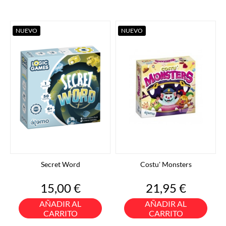
NUEVO
NUEVO
Secret Word
Costu' Monsters
Precio
Precio
15,00 €
21,95 €
AÑADIR AL
AÑADIR AL
CARRITO
CARRITO