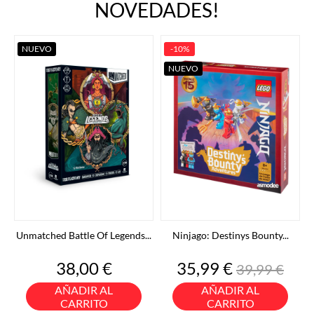
NOVEDADES!
NUEVO
-10%
NUEVO
Unmatched Battle Of Legends...
Ninjago: Destinys Bounty...
Precio
Precio
Precio
38,00 €
35,99 €
39,99 €
base
AÑADIR AL
AÑADIR AL
CARRITO
CARRITO