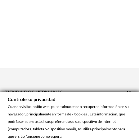

TIENDA DOS HERMANAS
Controle su privacidad

TIENDA ONLINE
Cuando visita un sitio web, puede almacenar o recuperar información en su
navegador, principalmente en forma de \ 'cookies '. Esta información, que

ACCOUNT
podría ser sobre usted, sus preferencias o su dispositivo de Internet
(computadora, tableta o dispositivo móvil), se utiliza principalmente para
que el sitio funcione como espera.