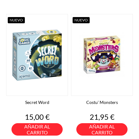
NUEVO
NUEVO
Secret Word
Costu' Monsters
Precio
Precio
15,00 €
21,95 €
AÑADIR AL
AÑADIR AL
CARRITO
CARRITO