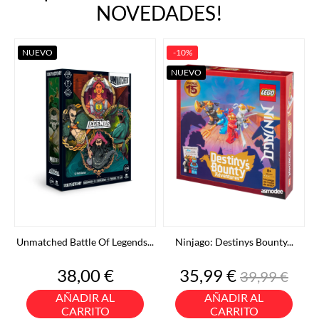
NOVEDADES!
NUEVO
-10%
NUEVO
Unmatched Battle Of Legends...
Ninjago: Destinys Bounty...
Precio
Precio
Precio
38,00 €
35,99 €
39,99 €
base
AÑADIR AL
AÑADIR AL
CARRITO
CARRITO