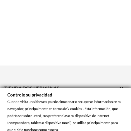

TIENDA DOS HERMANAS
Controle su privacidad

TIENDA ONLINE
Cuando visita un sitio web, puede almacenar o recuperar información en su
navegador, principalmente en forma de \ 'cookies '. Esta información, que

ACCOUNT
podría ser sobre usted, sus preferencias o su dispositivo de Internet
(computadora, tableta o dispositivo móvil), se utiliza principalmente para
que el sitio funcione como espera.