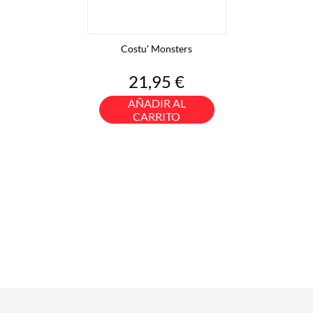
Costu' Monsters
Precio
21,95 €
AÑADIR AL
CARRITO