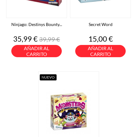
Ninjago: Destinys Bounty...
Secret Word
Precio
Precio
Precio
35,99 €
15,00 €
39,99 €
base
AÑADIR AL
AÑADIR AL
CARRITO
CARRITO
NUEVO