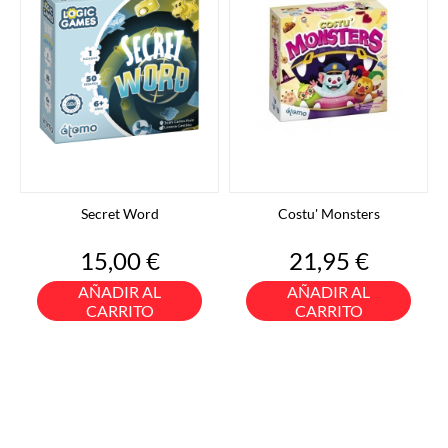
Secret Word
Costu' Monsters
Precio
Precio
15,00 €
21,95 €
AÑADIR AL
AÑADIR AL
CARRITO
CARRITO