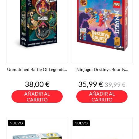
Unmatched Battle Of Legends...
Ninjago: Destinys Bounty...
Precio
Precio
Precio
38,00 €
35,99 €
39,99 €
base
AÑADIR AL
AÑADIR AL
CARRITO
CARRITO
NUEVO
NUEVO