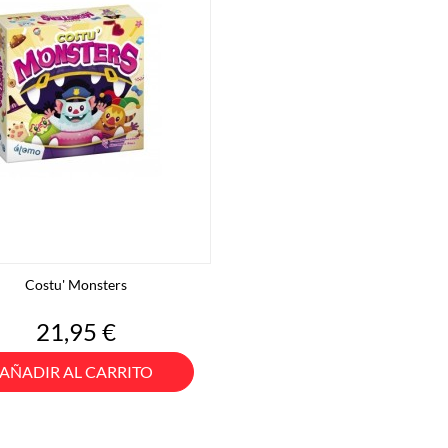
Costu' Monsters
Precio
21,95 €
AÑADIR AL CARRITO