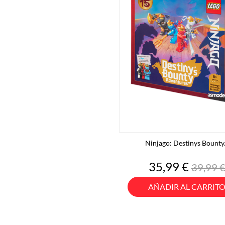
Ninjago: Destinys Bounty.
Precio
Precio
35,99 €
39,99 
base
AÑADIR AL CARRIT