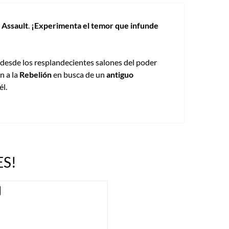
 Assault
.
¡Experimenta el temor que infunde
, desde los resplandecientes salones del poder
n a la
Rebelión
en busca de un
antiguo
él.
S!