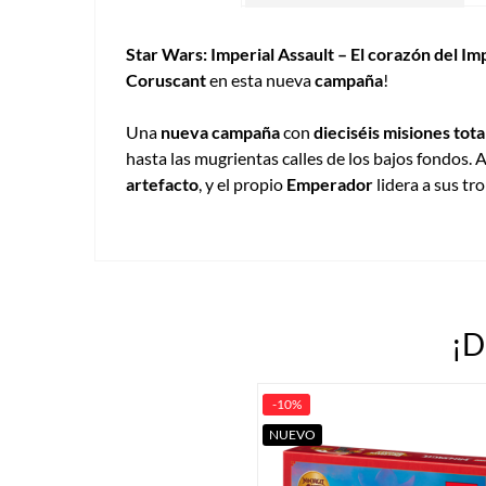
Star Wars: Imperial Assault – El corazón del Im
Coruscant
en esta nueva
campaña
!
Una
nueva campaña
con
dieciséis misiones to
hasta las mugrientas calles de los bajos fondos.
artefacto
, y el propio
Emperador
lidera a sus tr
¡D
-10%
NUEVO