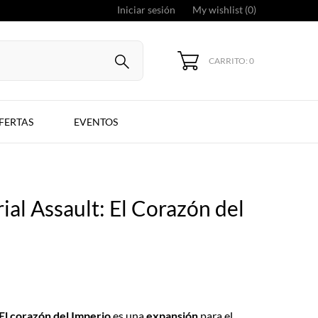
Iniciar sesión
My wishlist (
0
)
CARRITO: 0
FERTAS
EVENTOS
ial Assault: El Corazón del
 El corazón del Imperio
es una
expansión
para el