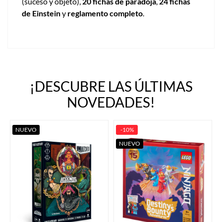
(suceso y objeto),
20 fichas de paradoja
,
24 fichas
de Einstein
y
reglamento completo
.
¡DESCUBRE LAS ÚLTIMAS
NOVEDADES!
NUEVO
-10%
NUEVO