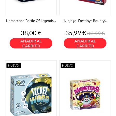
Unmatched Battle Of Legends...
Ninjago: Destinys Bounty...
Precio
Precio
Precio
38,00 €
35,99 €
39,99 €
base
AÑADIR AL
AÑADIR AL
CARRITO
CARRITO
NUEVO
NUEVO