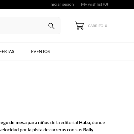
Iniciar sesión
My wishlist (
0
)
CARRITO: 0
FERTAS
EVENTOS
uego de mesa para niños
de la editorial
Haba
, donde
velocidad por la pista de carreras con sus
Rally