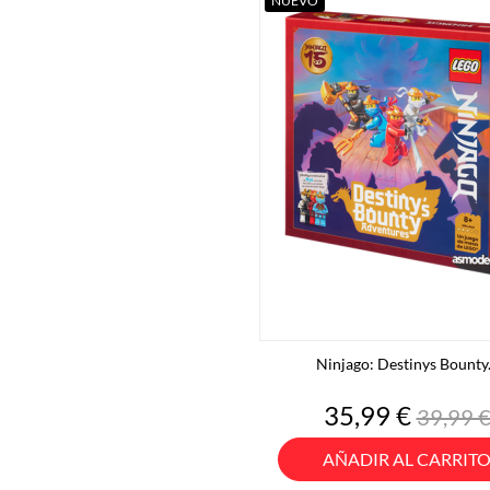
NUEVO
Ninjago: Destinys Bounty.
Precio
Precio
35,99 €
39,99 
base
AÑADIR AL CARRIT