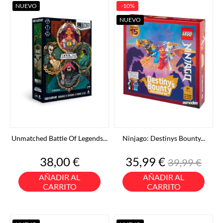
NUEVO
-10%
NUEVO
Unmatched Battle Of Legends...
Ninjago: Destinys Bounty...
Precio
Precio
Precio
38,00 €
35,99 €
39,99 €
base
AÑADIR AL
AÑADIR AL
CARRITO
CARRITO