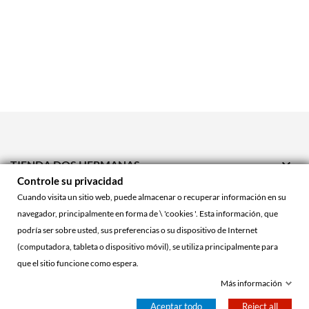

TIENDA DOS HERMANAS
Controle su privacidad

TIENDA ONLINE
Cuando visita un sitio web, puede almacenar o recuperar información en su
navegador, principalmente en forma de \ 'cookies '. Esta información, que

ACCOUNT
podría ser sobre usted, sus preferencias o su dispositivo de Internet
(computadora, tableta o dispositivo móvil), se utiliza principalmente para
que el sitio funcione como espera.
© 2026 - La Cueva Roja™
Más información
Aceptar todo
Reject all