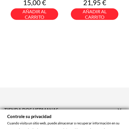
Precio
Precio
15,00 €
21,95 €
AÑADIR AL
AÑADIR AL
CARRITO
CARRITO

TIENDA DOS HERMANAS
Controle su privacidad

TIENDA ONLINE
Cuando visita un sitio web, puede almacenar o recuperar información en su