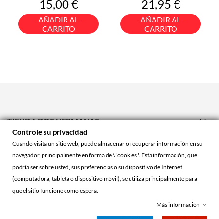
Precio
Precio
15,00 €
21,95 €
AÑADIR AL
AÑADIR AL
CARRITO
CARRITO

TIENDA DOS HERMANAS
Controle su privacidad

TIENDA ONLINE
Cuando visita un sitio web, puede almacenar o recuperar información en su
navegador, principalmente en forma de \ 'cookies '. Esta información, que

ACCOUNT
podría ser sobre usted, sus preferencias o su dispositivo de Internet
(computadora, tableta o dispositivo móvil), se utiliza principalmente para
que el sitio funcione como espera.
© 2026 - La Cueva Roja™
Más información