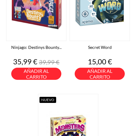
Ninjago: Destinys Bounty...
Secret Word
Precio
Precio
Precio
35,99 €
15,00 €
39,99 €
base
AÑADIR AL
AÑADIR AL
CARRITO
CARRITO
NUEVO