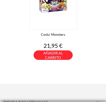
Costu' Monsters
Precio
21,95 €
AÑADIR AL
CARRITO

TIENDA DOS HERMANAS