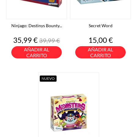
Ninjago: Destinys Bounty...
Secret Word
Precio
Precio
Precio
35,99 €
15,00 €
39,99 €
base
AÑADIR AL
AÑADIR AL
CARRITO
CARRITO
NUEVO