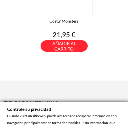
Costu' Monsters
Precio
21,95 €
AÑADIR AL
CARRITO

TIENDA DOS HERMANAS
Controle su privacidad

TIENDA ONLINE
Cuando visita un sitio web, puede almacenar o recuperar información en su
navegador, principalmente en forma de \ 'cookies '. Esta información, que