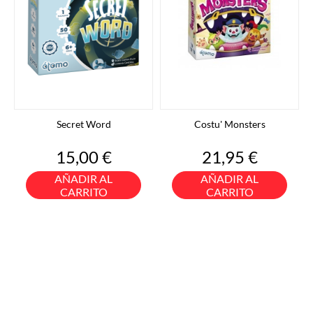
Secret Word
Costu' Monsters
Precio
Precio
15,00 €
21,95 €
AÑADIR AL
AÑADIR AL
CARRITO
CARRITO