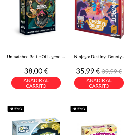
Unmatched Battle Of Legends...
Ninjago: Destinys Bounty...
Precio
Precio
Precio
38,00 €
35,99 €
39,99 €
base
AÑADIR AL
AÑADIR AL
CARRITO
CARRITO
NUEVO
NUEVO