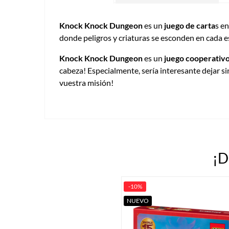
Knock Knock Dungeon
es un
juego de carta
s e
donde peligros y criaturas se esconden en cada es
Knock Knock Dungeon
es un
juego cooperativ
cabeza! Especialmente, sería interesante dejar s
vuestra misión!
¡D
-10%
NUEVO