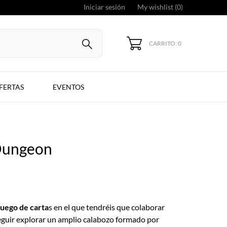
Iniciar sesión
My wishlist (
0
)
CARRITO: 0
FERTAS
EVENTOS
Dungeon
juego de carta
s en el que tendréis que colaborar
eguir explorar un amplio calabozo formado por