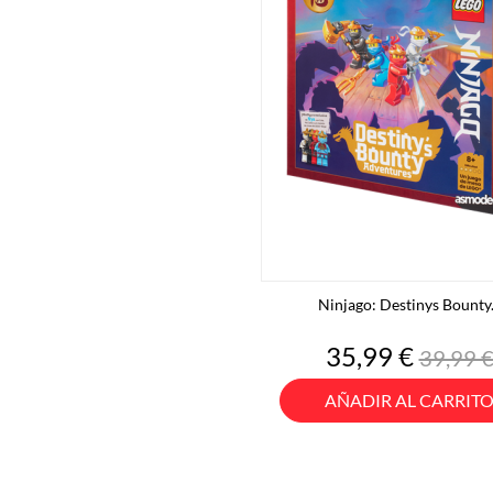
Ninjago: Destinys Bounty.
Precio
Precio
35,99 €
39,99 
base
AÑADIR AL CARRIT