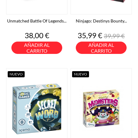
Unmatched Battle Of Legends...
Ninjago: Destinys Bounty...
Precio
Precio
Precio
38,00 €
35,99 €
39,99 €
base
AÑADIR AL
AÑADIR AL
CARRITO
CARRITO
NUEVO
NUEVO