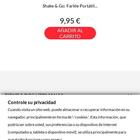
Shake & Go: Farkle Portátil...
Precio
9,95 €
AÑADIR AL
CARRITO

TIENDA DOS HERMANAS
Controle su privacidad

TIENDA ONLINE
Cuando visita un sitio web, puede almacenar o recuperar información en su
navegador, principalmente en forma de \ 'cookies '. Esta información, que

ACCOUNT
podría ser sobre usted, sus preferencias o su dispositivo de Internet
(computadora, tableta o dispositivo móvil), se utiliza principalmente para
que el sitio funcione como espera.