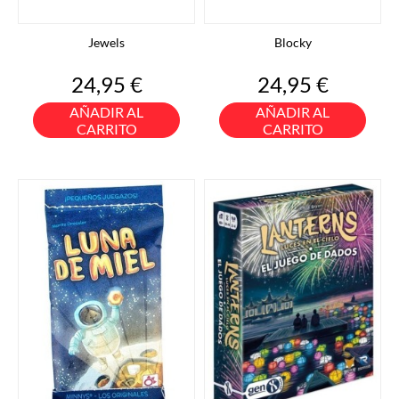
Jewels
Blocky
Precio
Precio
24,95 €
24,95 €
AÑADIR AL
AÑADIR AL
CARRITO
CARRITO