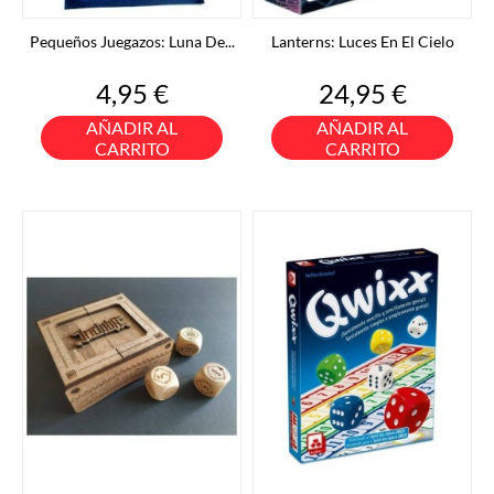
Pequeños Juegazos: Luna De...
Lanterns: Luces En El Cielo
Precio
Precio
4,95 €
24,95 €
AÑADIR AL
AÑADIR AL
CARRITO
CARRITO