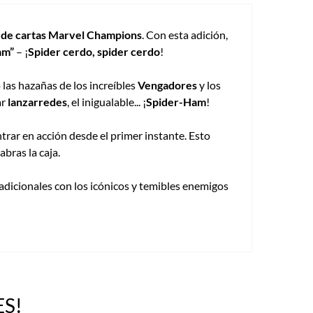
 de cartas Marvel Champions
. Con esta adición,
am”
– ¡
Spider cerdo, spider cerdo
!
o las hazañas de los increíbles
Vengadores
y los
ar
lanzarredes
, el inigualable... ¡
Spider-Ham
!
ntrar en acción desde el primer instante. Esto
bras la caja.
adicionales con los icónicos y temibles enemigos
S!