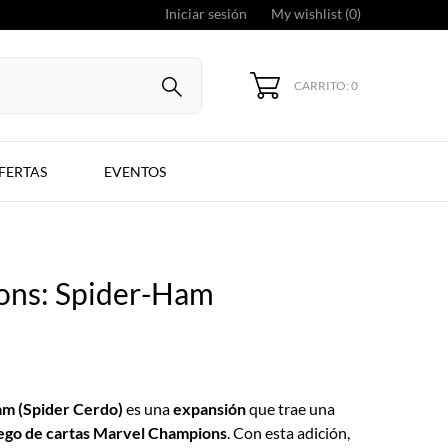
Iniciar sesión
My wishlist (
0
)
CARRITO: 0
FERTAS
EVENTOS
ons: Spider-Ham
m (Spider Cerdo)
es una
expansión
que trae una
ego de cartas Marvel Champions
. Con esta adición,