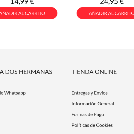
Precio
Precio
14,99 €
24,95 €
AÑADIR AL CARRITO
AÑADIR AL CARRIT
DA DOS HERMANAS
TIENDA ONLINE
de Whatsapp
Entregas y Envíos
Información General
Formas de Pago
Políticas de Cookies