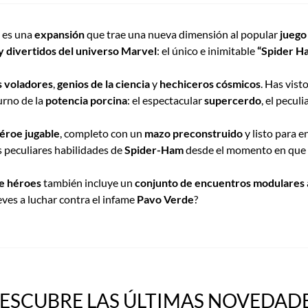
es una
expansión
que trae una nueva dimensión al popular
juego
 y divertidos del universo Marvel
: el único e inimitable
“Spider H
 voladores
,
genios de la ciencia
y
hechiceros cósmicos
. Has vist
turno de la
potencia porcina
: el espectacular
supercerdo
, el peculi
éroe jugable
, completo con un
mazo preconstruido
y listo para e
s peculiares habilidades de
Spider-Ham
desde el momento en que a
e héroes
también incluye un
conjunto de encuentros modulares
eves a luchar contra el infame
Pavo Verde
?
ESCUBRE LAS ÚLTIMAS NOVEDADE