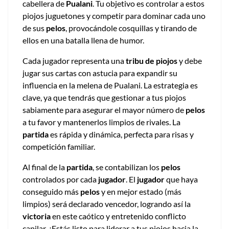
cabellera de
Pualani
. Tu objetivo es controlar a estos
piojos juguetones y competir para dominar cada uno
de sus
pelos
, provocándole cosquillas y tirando de
ellos en una batalla llena de humor.
Cada jugador representa una
tribu de piojos
y debe
jugar sus cartas con astucia para expandir su
influencia en la melena de Pualani. La estrategia es
clave, ya que tendrás que gestionar a tus piojos
sabiamente para asegurar el mayor número de
pelos
a tu favor y mantenerlos limpios de rivales. La
partida
es rápida y dinámica, perfecta para risas y
competición familiar.
Al final de la
partida
, se contabilizan los
pelos
controlados por cada
jugador
. El
jugador
que haya
conseguido más
pelos
y en mejor estado (más
limpios) será declarado vencedor, logrando así la
victoria
en este caótico y entretenido conflicto
capilar. ¿Estás listo para liderar a tus piojos hacia la