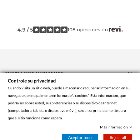
108 opiniones en
4.9 / 5

TIENDA DOS HERMANAS
Controle su privacidad

TIENDA ONLINE
Cuando visita un sitio web, puede almacenar o recuperar información en su
navegador, principalmente en forma de \ 'cookies '. Esta información, que

ACCOUNT
podría ser sobre usted, sus preferencias o su dispositivo de Internet
(computadora, tableta o dispositivo móvil), se utiliza principalmente para
que el sitio funcione como espera.
© 2026 - La Cueva Roja™
Más información
Aceptar todo
Reject all