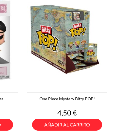
s...
One Piece Mystery Bitty POP!
Precio
4,50 €
O
AÑADIR AL CARRITO