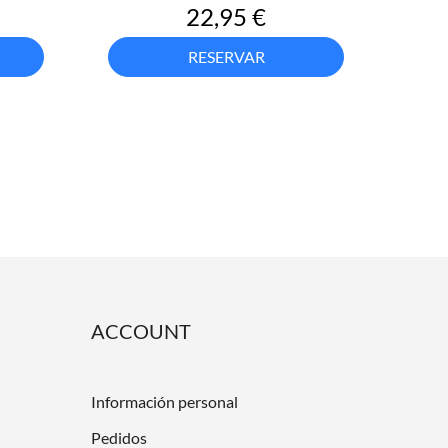
Precio
22,95 €
RESERVAR
ACCOUNT
Información personal
Pedidos