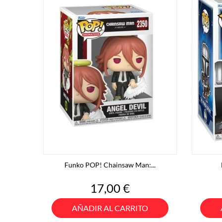
Funko POP! Chainsaw Man:...
Precio
17,00 €
AÑADIR AL CARRITO