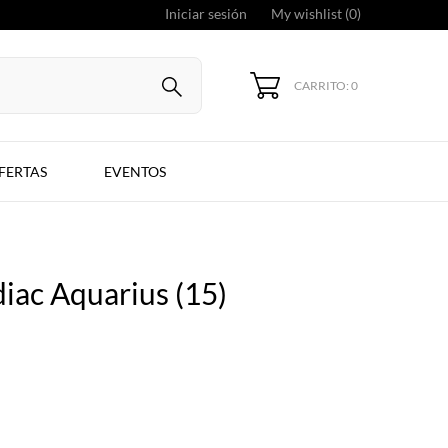
Iniciar sesión
My wishlist (
0
)
CARRITO: 0
FERTAS
EVENTOS
iac Aquarius (15)