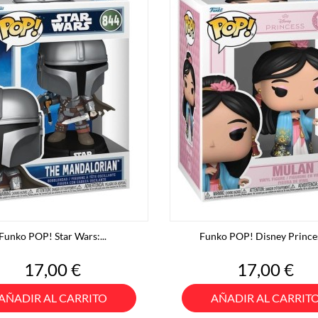
Funko POP! Star Wars:...
Funko POP! Disney Princes
Precio
Precio
17,00 €
17,00 €
AÑADIR AL CARRITO
AÑADIR AL CARRIT