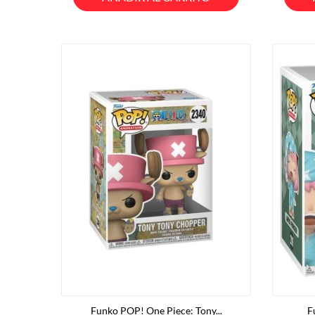
Funko POP! One Piece: Tony...
F