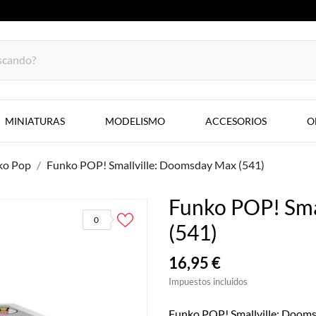
MINIATURAS
MODELISMO
ACCESORIOS
O
ko Pop
Funko POP! Smallville: Doomsday Max (541)
Funko POP! Sma
0
(541)
16,95 €
Impuestos incluidos
Funko POP! Smallville: Doom