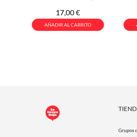
Precio
17,00 €
AÑADIR AL CARRITO
TIEN
Grupos 