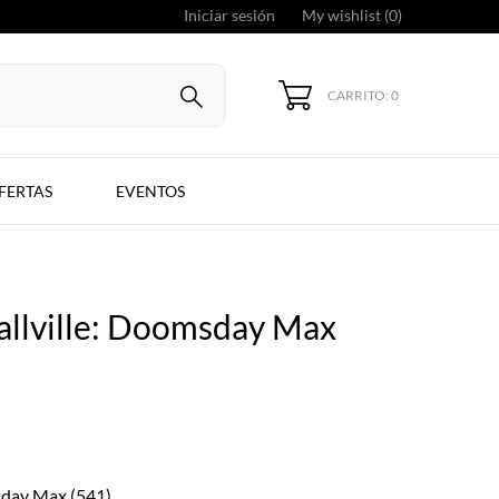
Iniciar sesión
My wishlist (
0
)
CARRITO: 0
FERTAS
EVENTOS
llville: Doomsday Max
sday Max (541)