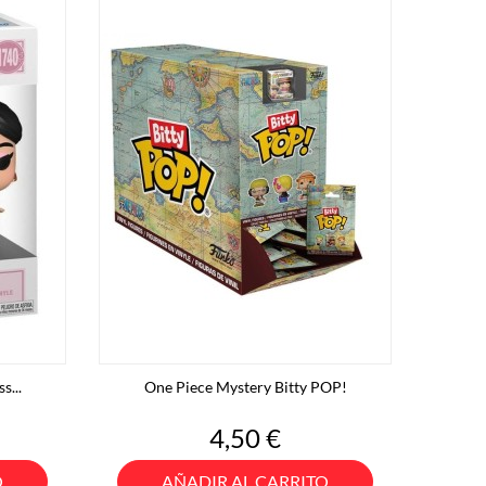
s...
One Piece Mystery Bitty POP!
Precio
4,50 €
O
AÑADIR AL CARRITO