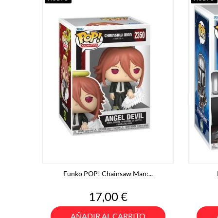
Funko POP! Chainsaw Man:...
Precio
17,00 €
AÑADIR AL CARRITO