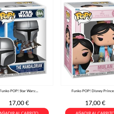
Funko POP! Star Wars:...
Funko POP! Disney Princes
Precio
Precio
17,00 €
17,00 €
AÑADIR AL CARRITO
AÑADIR AL CARRIT