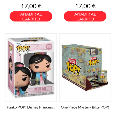
Precio
Precio
17,00 €
17,00 €
AÑADIR AL
AÑADIR AL
CARRITO
CARRITO
Funko POP! Disney Princess...
One Piece Mystery Bitty POP!