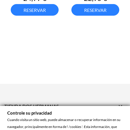
RESERVAR
RESERVAR

TIENDA DOS HERMANAS
Controle su privacidad

TIENDA ONLINE
Cuando visita un sitio web, puede almacenar o recuperar información en su
navegador, principalmente en forma de \ 'cookies '. Esta información, que