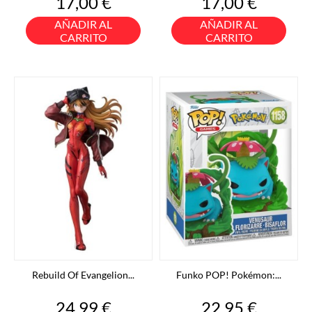
Precio
Precio
17,00 €
17,00 €
AÑADIR AL
AÑADIR AL
CARRITO
CARRITO
Rebuild Of Evangelion...
Funko POP! Pokémon:...
Precio
Precio
24,99 €
22,95 €