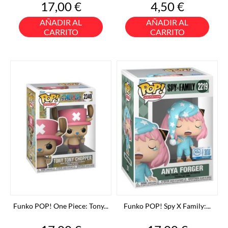
Precio
Precio
17,00 €
4,50 €
AÑADIR AL
AÑADIR AL
CARRITO
CARRITO
Funko POP! One Piece: Tony...
Funko POP! Spy X Family:...