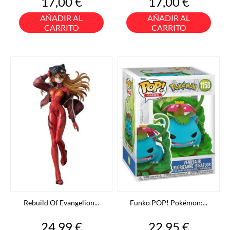
Precio
Precio
17,00 €
17,00 €
AÑADIR AL
AÑADIR AL
CARRITO
CARRITO
Rebuild Of Evangelion...
Funko POP! Pokémon:...
Precio
Precio
24,99 €
22,95 €