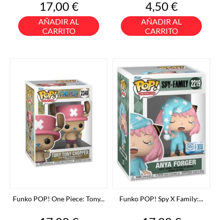
Precio
Precio
17,00 €
4,50 €
AÑADIR AL
AÑADIR AL
CARRITO
CARRITO
Funko POP! One Piece: Tony...
Funko POP! Spy X Family:...