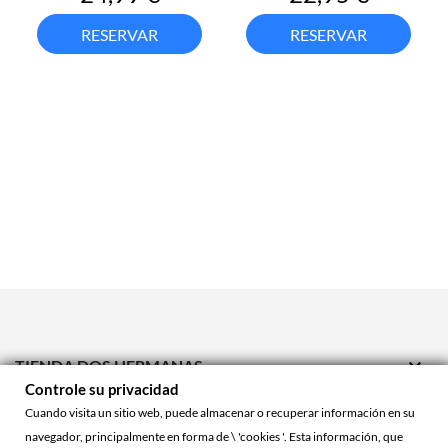
RESERVAR
RESERVAR

TIENDA DOS HERMANAS
Controle su privacidad

TIENDA ONLINE
Cuando visita un sitio web, puede almacenar o recuperar información en su
navegador, principalmente en forma de \ 'cookies '. Esta información, que