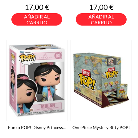
Precio
Precio
17,00 €
17,00 €
AÑADIR AL
AÑADIR AL
CARRITO
CARRITO
Funko POP! Disney Princess...
One Piece Mystery Bitty POP!