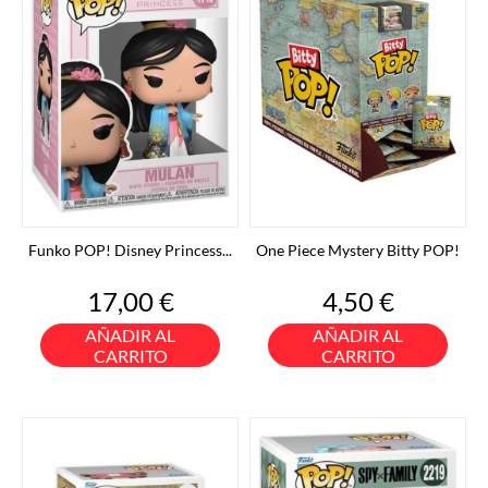
Funko POP! Disney Princess...
One Piece Mystery Bitty POP!
Precio
Precio
17,00 €
4,50 €
AÑADIR AL
AÑADIR AL
CARRITO
CARRITO