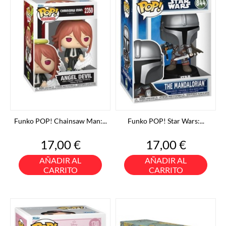
Funko POP! Chainsaw Man:...
Funko POP! Star Wars:...
Precio
Precio
17,00 €
17,00 €
AÑADIR AL
AÑADIR AL
CARRITO
CARRITO