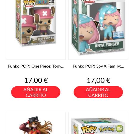
Funko POP! One Piece: Tony...
Funko POP! Spy X Family:...
Precio
Precio
17,00 €
17,00 €
AÑADIR AL
AÑADIR AL
CARRITO
CARRITO