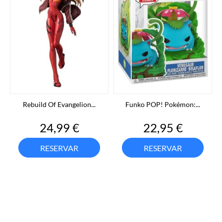
Rebuild Of Evangelion...
Funko POP! Pokémon:...
Precio
Precio
24,99 €
22,95 €
RESERVAR
RESERVAR