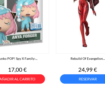
unko POP! Spy X Family:...
Rebuild Of Evangelion...
Precio
Precio
17,00 €
24,99 €
AÑADIR AL CARRITO
RESERVAR