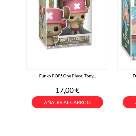
Funko POP! One Piece: Tony...
F
Precio
17,00 €
AÑADIR AL CARRITO