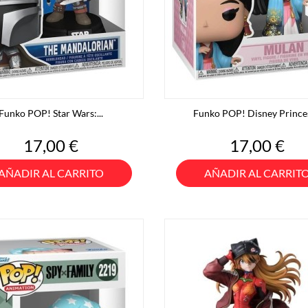
Funko POP! Star Wars:...
Funko POP! Disney Princes
Precio
Precio
17,00 €
17,00 €
AÑADIR AL CARRITO
AÑADIR AL CARRIT