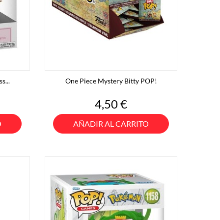
s...
One Piece Mystery Bitty POP!
Precio
4,50 €
O
AÑADIR AL CARRITO