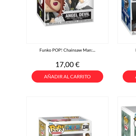
Funko POP! Chainsaw Man:...
Precio
17,00 €
AÑADIR AL CARRITO