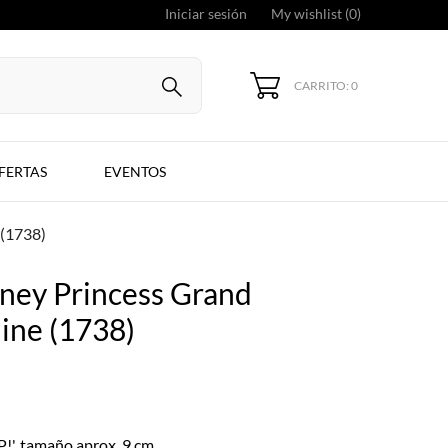
Iniciar sesión
My wishlist (
0
)
CARRITO: 0
FERTAS
EVENTOS
 (1738)
ney Princess Grand
ine (1738)
OP!', tamaño aprox. 9 cm.