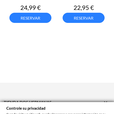
Precio
Precio
24,99 €
22,95 €
RESERVAR
RESERVAR

TIENDA DOS HERMANAS
Controle su privacidad
TIENDA ONLINE