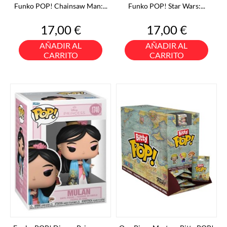
Funko POP! Chainsaw Man:...
Funko POP! Star Wars:...
Precio
Precio
17,00 €
17,00 €
AÑADIR AL
AÑADIR AL
CARRITO
CARRITO