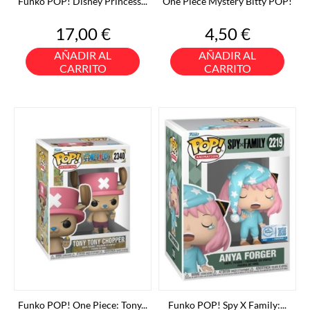
Funko POP! Disney Princess...
One Piece Mystery Bitty POP!
Precio
Precio
17,00 €
4,50 €
AÑADIR AL
AÑADIR AL
CARRITO
CARRITO
Funko POP! One Piece: Tony...
Funko POP! Spy X Family:...