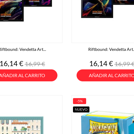
Riftbound: Vendetta Art...
Riftbound: Vendetta Art..
Precio
Precio
Precio
Preci
16,14 €
16,14 €
16,99 €
16,99 
base
base
AÑADIR AL CARRITO
AÑADIR AL CARRIT
-5%
NUEVO