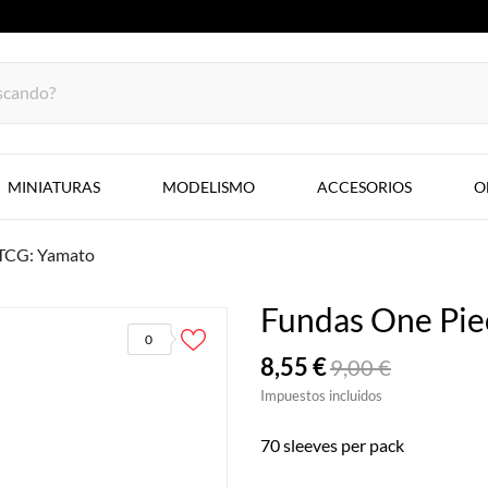
MINIATURAS
MODELISMO
ACCESORIOS
O
 TCG: Yamato
Fundas One Pie
0
8,55 €
9,00 €
Impuestos incluidos
70 sleeves per pack