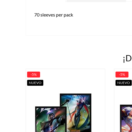
70 sleeves per pack
¡D
-5%
-5%
NUEVO
NUEVO