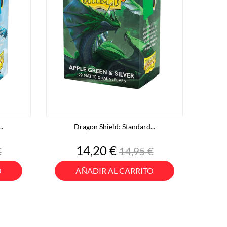
.
Dragon Shield: Standard...
o
Precio
Precio
14,20 €
€
14,95 €
base
O
AÑADIR AL CARRITO