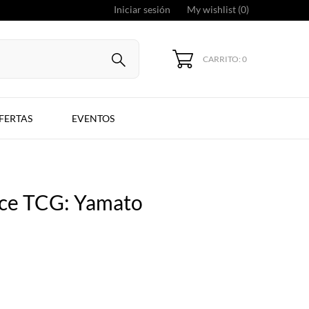
Iniciar sesión
My wishlist (
0
)
CARRITO: 0
FERTAS
EVENTOS
ce TCG: Yamato