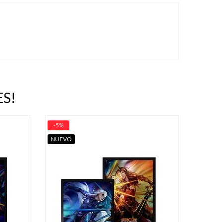
S!
-5%
NUEVO