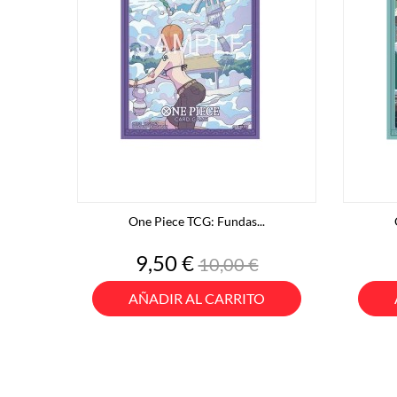
One Piece TCG: Fundas...
Precio
Precio
9,50 €
10,00 €
base
AÑADIR AL CARRITO