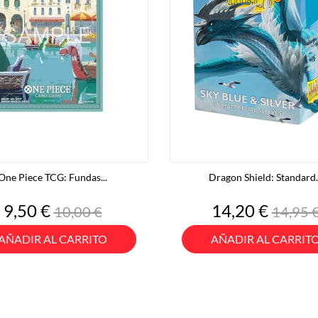
One Piece TCG: Fundas...
Dragon Shield: Standard..
Precio
Precio
Precio
Preci
9,50 €
14,20 €
10,00 €
14,95 
base
base
AÑADIR AL CARRITO
AÑADIR AL CARRIT