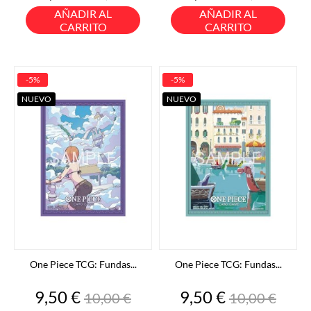
base
base
AÑADIR AL
AÑADIR AL
CARRITO
CARRITO
-5%
-5%
NUEVO
NUEVO
One Piece TCG: Fundas...
One Piece TCG: Fundas...
Precio
Precio
Precio
Precio
9,50 €
9,50 €
10,00 €
10,00 €