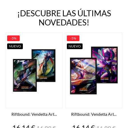
¡DESCUBRE LAS ÚLTIMAS
NOVEDADES!
-5%
-5%
NUEVO
NUEVO
Riftbound: Vendetta Art...
Riftbound: Vendetta Art...
Precio
Precio
Precio
Precio
16,14 €
16,14 €
16,99 €
16,99 €