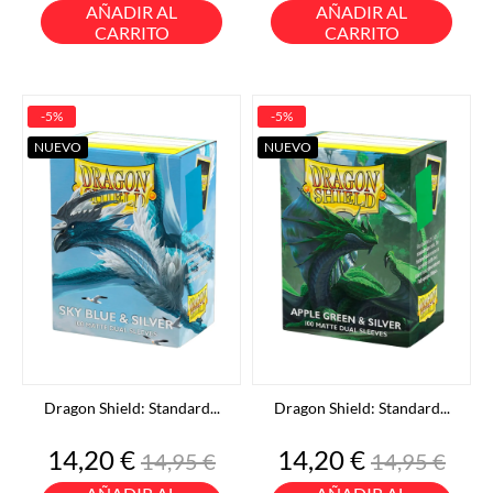
base
base
AÑADIR AL
AÑADIR AL
CARRITO
CARRITO
-5%
-5%
NUEVO
NUEVO
Dragon Shield: Standard...
Dragon Shield: Standard...
Precio
Precio
Precio
Precio
14,20 €
14,20 €
14,95 €
14,95 €
base
base