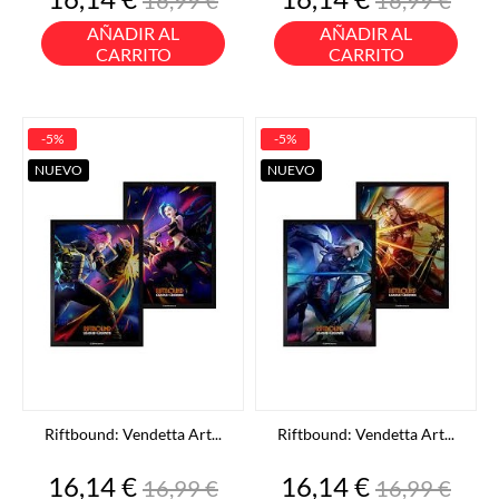
base
base
AÑADIR AL
AÑADIR AL
CARRITO
CARRITO
-5%
-5%
NUEVO
NUEVO
Riftbound: Vendetta Art...
Riftbound: Vendetta Art...
Precio
Precio
Precio
Precio
16,14 €
16,14 €
16,99 €
16,99 €