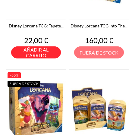
Disney Lorcana TCG: Tapete...
Disney Lorcana TCG Into The...
Precio
Precio
22,00 €
160,00 €
AÑADIR AL
FUERA DE STOCK
CARRITO
-50%
FUERA DE STOCK