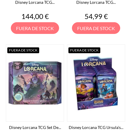
Disney Lorcana TCG...
Disney Lorcana TCG...
Precio
Precio
144,00 €
54,99 €
FUERA DE STOCK
FUERA DE STOCK
FUERA DE STOCK
FUERA DE STOCK
Disney Lorcana TCG Set De...
Disney Lorcana TCG Ursula's...