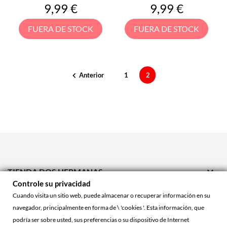
Precio
Precio
9,99 €
9,99 €
FUERA DE STOCK
FUERA DE STOCK
Anterior
1
2


TIENDA DOS HERMANAS
Controle su privacidad

TIENDA ONLINE
Cuando visita un sitio web, puede almacenar o recuperar información en su
navegador, principalmente en forma de \ 'cookies '. Esta información, que

ACCOUNT
podría ser sobre usted, sus preferencias o su dispositivo de Internet