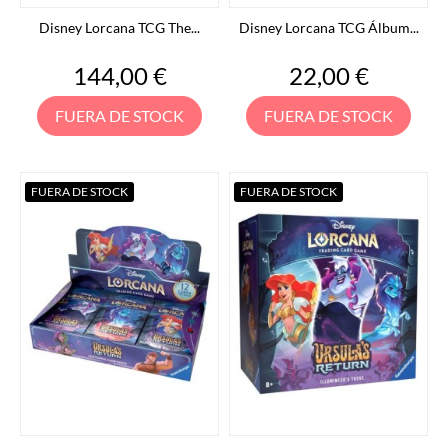
Disney Lorcana TCG The...
Disney Lorcana TCG Álbum...
Precio
Precio
144,00 €
22,00 €
FUERA DE STOCK
FUERA DE STOCK
FUERA DE STOCK
FUERA DE STOCK