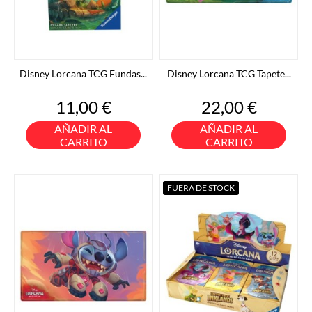
Disney Lorcana TCG Fundas...
Disney Lorcana TCG Tapete...
Precio
Precio
11,00 €
22,00 €
AÑADIR AL
AÑADIR AL
CARRITO
CARRITO
FUERA DE STOCK