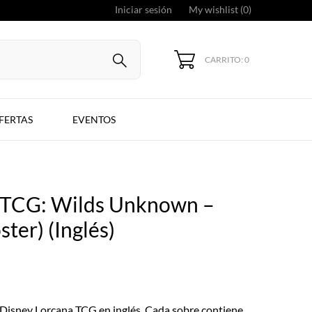
Iniciar sesión
My wishlist (
0
)
CARRITO: 0
FERTAS
EVENTOS
 TCG: Wilds Unknown –
ter) (Inglés)
o Disney Lorcana TCG en inglés. Cada sobre contiene