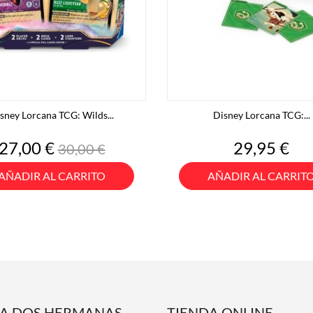
sney Lorcana TCG: Wilds...
Disney Lorcana TCG:...
Precio
Precio
Precio
27,00 €
29,95 €
30,00 €
base
AÑADIR AL CARRITO
AÑADIR AL CARRIT
DA DOS HERMANAS
TIENDA ONLINE