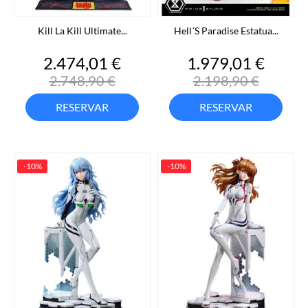
Kill La Kill Ultimate...
Hell´s Paradise Estatua...
Precio
Precio
Precio
Preci
2.474,01 €
1.979,01 €
base
base
2.748,90 €
2.198,90 €
RESERVAR
RESERVAR
-10%
-10%