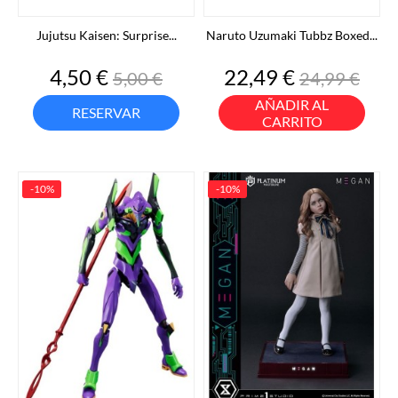
Jujutsu Kaisen: Surprise...
Naruto Uzumaki Tubbz Boxed...
Precio
Precio
Precio
Precio
4,50 €
22,49 €
5,00 €
24,99 €
base
base
AÑADIR AL
RESERVAR
CARRITO
-10%
-10%