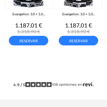
Evangelion: 3.0 + 1.0...
Evangelion: 3.0 + 1.0...
Precio
Precio
Precio
Preci
1.187,01 €
1.187,01 €
base
base
1.318,90 €
1.318,90 €
RESERVAR
RESERVAR
108 opiniones en
4.9 / 5