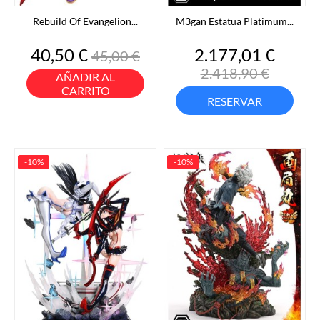
Rebuild Of Evangelion...
M3gan Estatua Platimum...
Precio
Precio
Precio
Preci
40,50 €
2.177,01 €
45,00 €
base
base
2.418,90 €
AÑADIR AL
CARRITO
RESERVAR
-10%
-10%