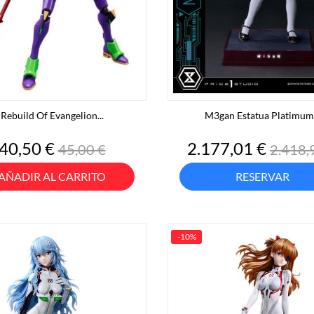
Rebuild Of Evangelion...
M3gan Estatua Platimum.
Precio
Precio
Precio
Preci
40,50 €
2.177,01 €
45,00 €
2.418,
base
base
AÑADIR AL CARRITO
RESERVAR
-10%