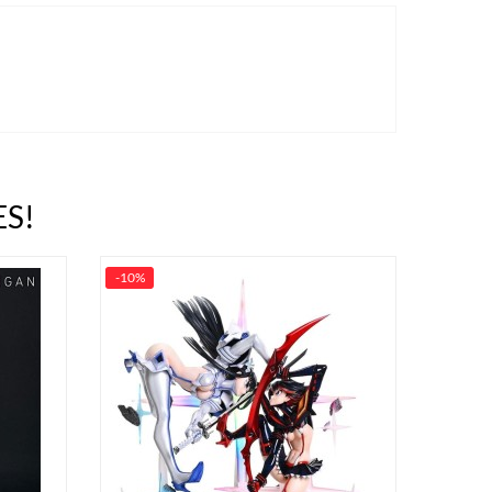
S!
-10%