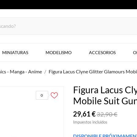
MINIATURAS
MODELISMO
ACCESORIOS
O
cs - Manga - Anime
Figura Lacus Clyne Glitter Glamours Mob
Figura Lacus Cl
0
Mobile Suit Gu
29,61 €
32,90 €
Impuestos incluidos
DISPONIBLE PRÓXIMAMENTE