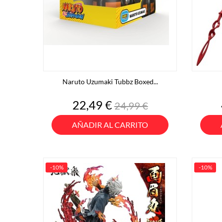
Naruto Uzumaki Tubbz Boxed...
Precio
Precio
22,49 €
24,99 €
base
AÑADIR AL CARRITO
-10%
-10%