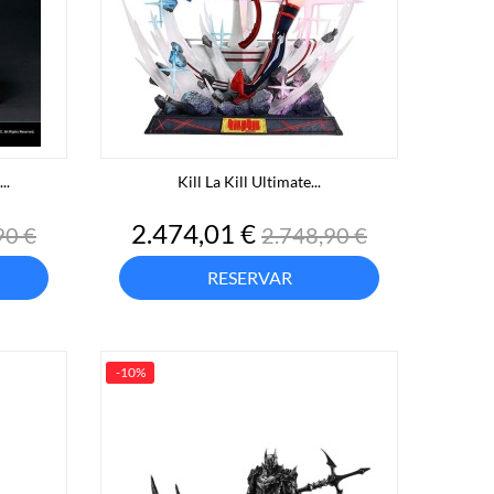
..
Kill La Kill Ultimate...
o
Precio
Precio
2.474,01 €
90 €
2.748,90 €
base
RESERVAR
-10%