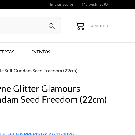
Iniciar sesión
My wishlist (
0
)
CARRITO: 0
FERTAS
EVENTOS
ile Suit Gundam Seed Freedom (22cm)
yne Glitter Glamours
ndam Seed Freedom (22cm)
. FECHA PREVISTA: 27/11/2026