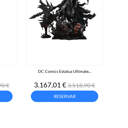
DC Comics Estatua Ultimate...
o
Precio
Precio
3.167,01 €
90 €
3.518,90 €
base
RESERVAR