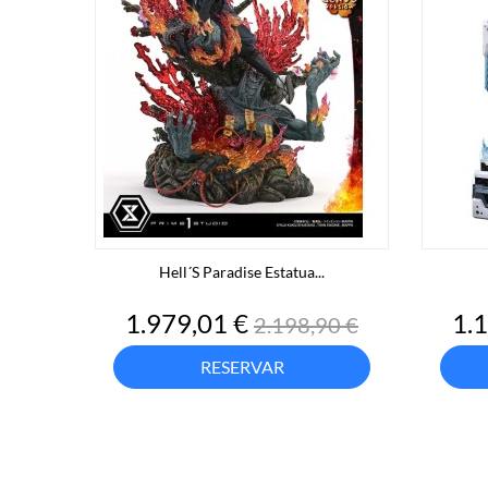
Hell´s Paradise Estatua...
Precio
Precio
Pre
1.979,01 €
1.
2.198,90 €
base
RESERVAR