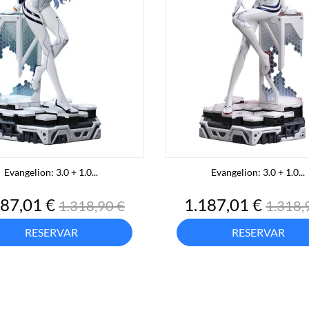
Evangelion: 3.0 + 1.0...
Evangelion: 3.0 + 1.0...
cio
Precio
Precio
Preci
187,01 €
1.187,01 €
1.318,90 €
1.318,
base
base
RESERVAR
RESERVAR