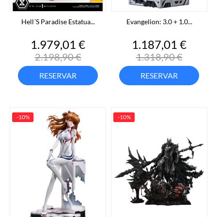
Hell´s Paradise Estatua...
Evangelion: 3.0 + 1.0...
Precio
Precio
Precio
Preci
1.979,01 €
1.187,01 €
base
base
2.198,90 €
1.318,90 €
RESERVAR
RESERVAR
-10%
-10%