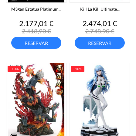
M3gan Estatua Platimum...
Kill La Kill Ultimate...
Precio
Precio
Precio
Preci
2.177,01 €
2.474,01 €
base
base
2.418,90 €
2.748,90 €
RESERVAR
RESERVAR
-10%
-10%