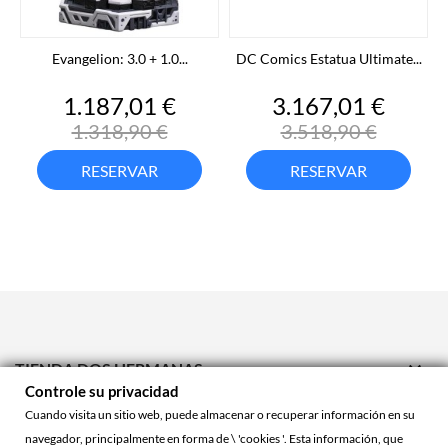
Evangelion: 3.0 + 1.0...
DC Comics Estatua Ultimate...
Precio
Precio
Precio
Preci
1.187,01 €
3.167,01 €
base
base
1.318,90 €
3.518,90 €
RESERVAR
RESERVAR

TIENDA DOS HERMANAS
Controle su privacidad

TIENDA ONLINE
Cuando visita un sitio web, puede almacenar o recuperar información en su
navegador, principalmente en forma de \ 'cookies '. Esta información, que