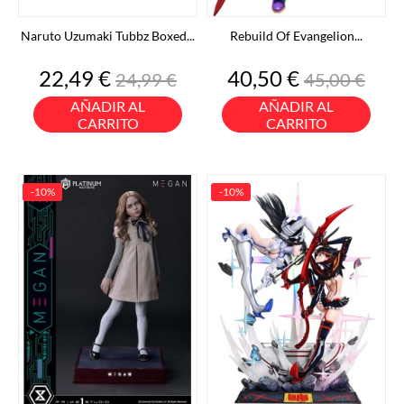
Naruto Uzumaki Tubbz Boxed...
Rebuild Of Evangelion...
Precio
Precio
Precio
Precio
22,49 €
40,50 €
24,99 €
45,00 €
base
base
AÑADIR AL
AÑADIR AL
CARRITO
CARRITO
-10%
-10%