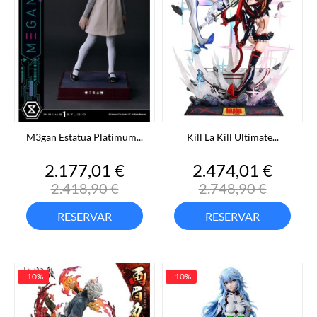
M3gan Estatua Platimum...
Kill La Kill Ultimate...
Precio
Precio
Precio
Preci
2.177,01 €
2.474,01 €
base
base
2.418,90 €
2.748,90 €
RESERVAR
RESERVAR
-10%
-10%