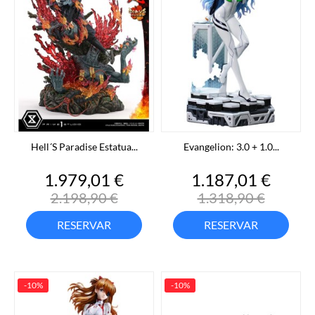
Hell´s Paradise Estatua...
Evangelion: 3.0 + 1.0...
Precio
Precio
Precio
Preci
1.979,01 €
1.187,01 €
base
base
2.198,90 €
1.318,90 €
RESERVAR
RESERVAR
-10%
-10%