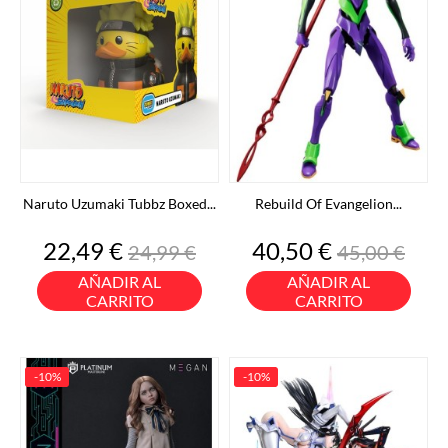
Naruto Uzumaki Tubbz Boxed...
Rebuild Of Evangelion...
Precio
Precio
Precio
Precio
22,49 €
40,50 €
24,99 €
45,00 €
base
base
AÑADIR AL
AÑADIR AL
CARRITO
CARRITO
-10%
-10%