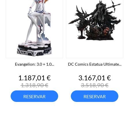
Evangelion: 3.0 + 1.0...
DC Comics Estatua Ultimate...
Precio
Precio
Precio
Preci
1.187,01 €
3.167,01 €
base
base
1.318,90 €
3.518,90 €
RESERVAR
RESERVAR