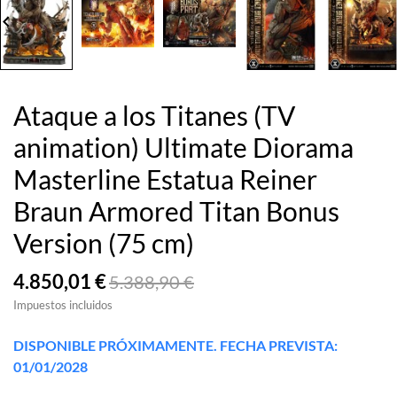
board_arrow_left
keyboard_arrow_
Ataque a los Titanes (TV
animation) Ultimate Diorama
Masterline Estatua Reiner
Braun Armored Titan Bonus
Version (75 cm)
4.850,01 €
5.388,90 €
Impuestos incluidos
DISPONIBLE PRÓXIMAMENTE. FECHA PREVISTA:
01/01/2028