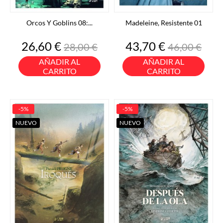
Orcos Y Goblins 08:...
Madeleine, Resistente 01
Precio
Precio
Precio
Precio
26,60 €
43,70 €
28,00 €
46,00 €
base
base
AÑADIR AL
AÑADIR AL
CARRITO
CARRITO
-5%
-5%
NUEVO
NUEVO