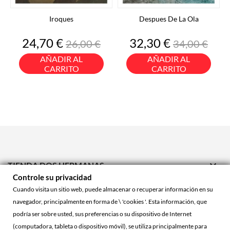
Iroques
Despues De La Ola
Precio
Precio
Precio
Precio
24,70 €
32,30 €
26,00 €
34,00 €
base
base
AÑADIR AL
AÑADIR AL
CARRITO
CARRITO

TIENDA DOS HERMANAS
Controle su privacidad

TIENDA ONLINE
Cuando visita un sitio web, puede almacenar o recuperar información en su
navegador, principalmente en forma de \ 'cookies '. Esta información, que

ACCOUNT
podría ser sobre usted, sus preferencias o su dispositivo de Internet
(computadora, tableta o dispositivo móvil), se utiliza principalmente para