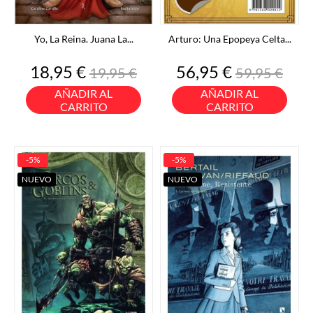
Yo, La Reina. Juana La...
Arturo: Una Epopeya Celta...
Precio
Precio
Precio
Precio
18,95 €
56,95 €
19,95 €
59,95 €
base
base
AÑADIR AL
AÑADIR AL
CARRITO
CARRITO
-5%
-5%
NUEVO
NUEVO