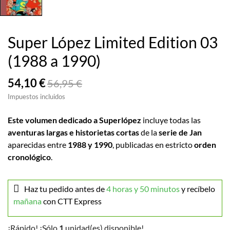
Super López Limited Edition 03
(1988 a 1990)
54,10 €
56,95 €
Impuestos incluidos
Este volumen dedicado a Superlópez
incluye todas las
aventuras largas e historietas cortas
de la
serie de Jan
aparecidas entre
1988 y 1990
, publicadas en estricto
orden
cronológico
.
Haz tu pedido antes de
4 horas y 50 minutos
y recíbelo
mañana
con CTT Express
¡Rápido! ¡Sólo
1
unidad(es) disponible!