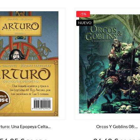
-5%
NUEVO
turo: Una Epopeya Celta...
Orcos Y Goblins 08:...