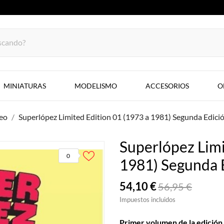
MINIATURAS
MODELISMO
ACCESORIOS
O
eo
Superlópez Limited Edition 01 (1973 a 1981) Segunda Edici
Superlópez Limi
0
1981) Segunda 
54,10 €
56,95 €
Impuestos incluidos
Primer volumen de la edición