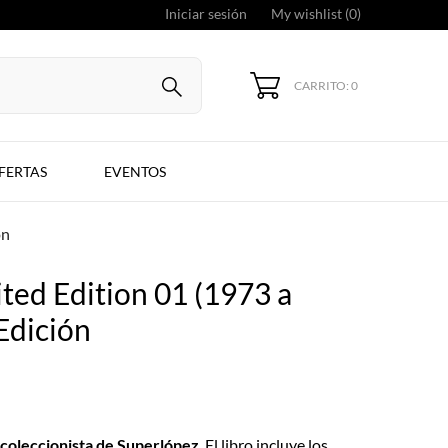
Iniciar sesión
My wishlist (
0
)
CARRITO: 0
FERTAS
EVENTOS
ón
ted Edition 01 (1973 a
Edición
 coleccionista de Superlópez
. El libro incluye los