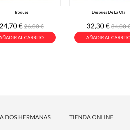
Iroques
Despues De La Ola
Precio
Precio
Precio
Preci
24,70 €
32,30 €
26,00 €
34,00 
base
base
AÑADIR AL CARRITO
AÑADIR AL CARRIT
DA DOS HERMANAS
TIENDA ONLINE