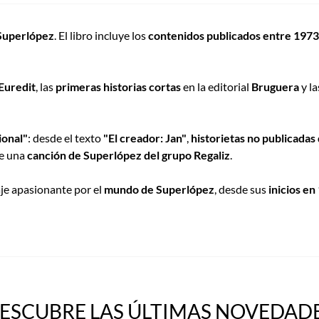
 Superlópez
. El libro incluye los
contenidos publicados entre 1973
 Euredit
, las
primeras historias cortas
en la editorial
Bruguera
y l
ional"
: desde el texto
"El creador: Jan"
,
historietas no publicadas
de una
canción de Superlópez del grupo Regaliz
.
je apasionante por el
mundo de Superlópez
, desde sus
inicios en
ESCUBRE LAS ÚLTIMAS NOVEDADE