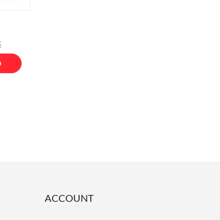
o
€
O
ACCOUNT