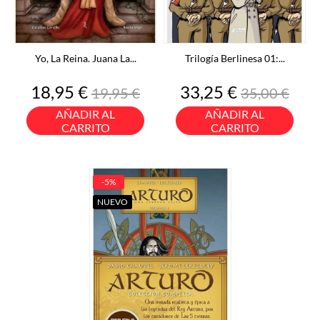
Yo, La Reina. Juana La...
Trilogía Berlinesa 01:...
Precio
Precio
Precio
Precio
18,95 €
33,25 €
19,95 €
35,00 €
base
base
AÑADIR AL
AÑADIR AL
CARRITO
CARRITO
-5%
NUEVO