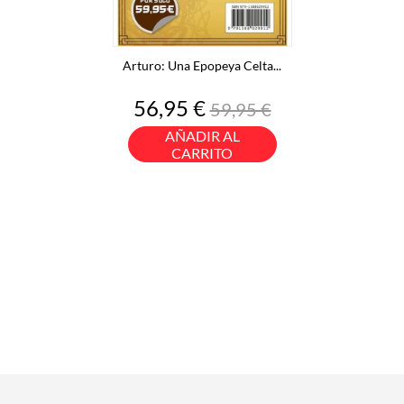
Arturo: Una Epopeya Celta...
Precio
Precio
56,95 €
59,95 €
base
AÑADIR AL
CARRITO