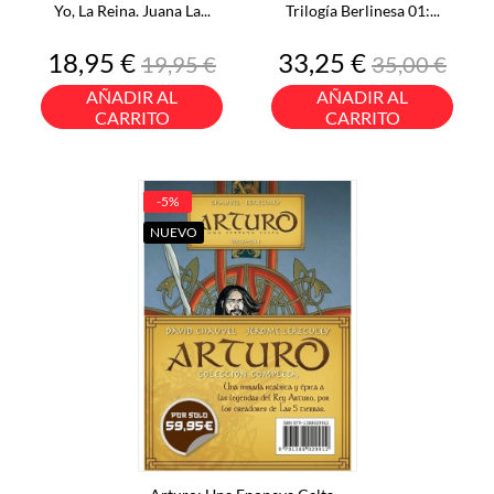
Yo, La Reina. Juana La...
Trilogía Berlinesa 01:...
Precio
Precio
Precio
Precio
18,95 €
33,25 €
19,95 €
35,00 €
base
base
AÑADIR AL
AÑADIR AL
CARRITO
CARRITO
-5%
NUEVO